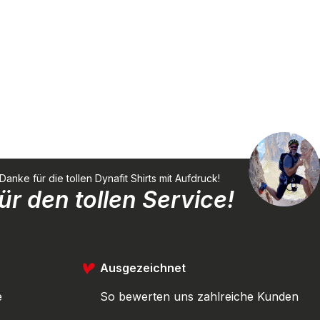
ke für die tollen Dynafit Shirts mit Aufdruck!
r den tollen Service!
Ausgezeichnet
e
So bewerten uns zahlreiche Kunden