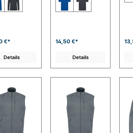
0 royal
830 anthrazit
400 royal
830 anthrazit
0 €*
14,50 €*
13,
Details
Details