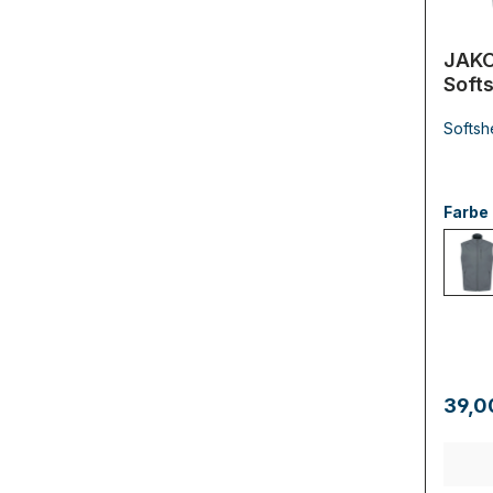
JAK
Soft
Prem
Softsh
Farbe
84
39,0