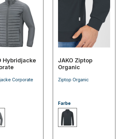
 Hybridjacke
JAKO Ziptop
orate
Organic
jacke Corporate
Ziptop Organic
Farbe
0 steingrau
830 anthrazit