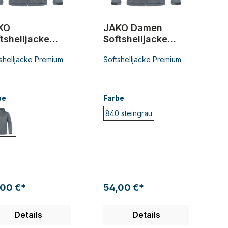
KO
JAKO Damen
tshelljacke
Softshelljacke
emium
Premium
shelljacke Premium
Softshelljacke Premium
be
Farbe
840 steingrau
840 steingrau
,00 €*
54,00 €*
Details
Details