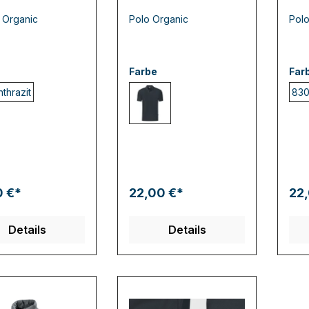
t Organic
Polo Organic
Polo
Farbe
Far
thrazit
830
830 anthrazit
0 €*
22,00 €*
22
Details
Details