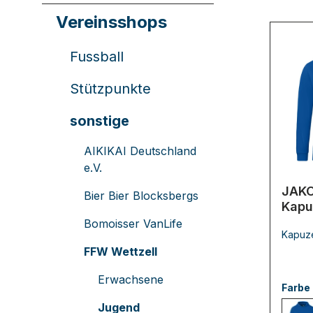
Vereinsshops
Fussball
Stützpunkte
sonstige
AIKIKAI Deutschland
e.V.
JAK
Bier Bier Blocksbergs
Kapu
Orga
Bomoisser VanLife
Kapuz
FFW Wettzell
Erwachsene
Farbe
Jugend