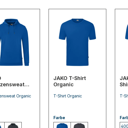
O
JAKO T-Shirt
JA
zensweat
Organic
Shi
nic
ensweat Organic
T-Shirt Organic
T-Sh
Farbe
Far
400