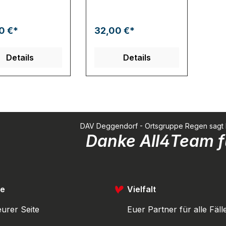
0 €*
32,00 €*
Details
Details
DAV Deggendorf - Ortsgruppe Regen sagt Dan
Danke All4Team fü
ce
Vielfalt
urer Seite
Euer Partner für alle Fäll