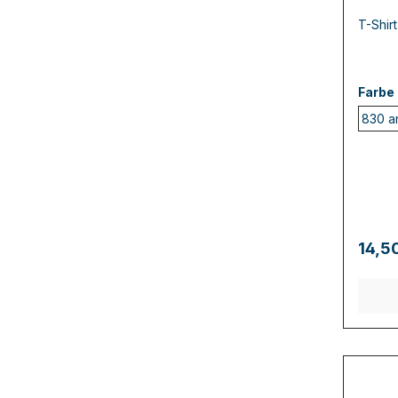
T-Shir
Farbe
830 an
14,5