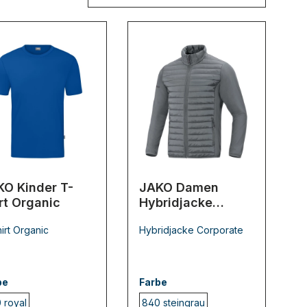
KO Kinder T-
JAKO Damen
rt Organic
Hybridjacke
Corporate
irt Organic
Hybridjacke Corporate
be
Farbe
 royal
840 steingrau