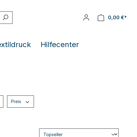
0,00 €*
extildruck
Hilfecenter
Preis