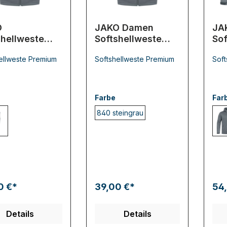
O
JAKO Damen
JA
shellweste
Softshellweste
Sof
ium
Premium
Pr
ellweste Premium
Softshellweste Premium
Soft
Farbe
Far
840 steingrau
0 steingrau
0 €*
39,00 €*
54
Details
Details