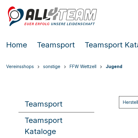
e springen
Zur Hauptnavigation springen
Home
Teamsport
Teamsport Kat
Vereinsshops
sonstige
FFW Wettzell
Jugend
Teamsport
Herstel
Teamsport
Kataloge