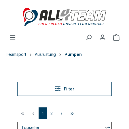
inhalt springen
Teamsport
Ausrüstung
Pumpen
Filter
1
2