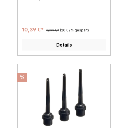
10,39 €*
12,99 €*
(20.02% gespart)
Details
%