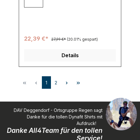
950032 black/green gecko
22,39 €*
27,99 €*
(20.01% gespart)
Details
1
2
DAV Deggendorf - Ortsgruppe Regen sagt
Danke für die tollen Dynafit Shirts mit
Aufdruck!
Danke All4Team für den tollen
Service!