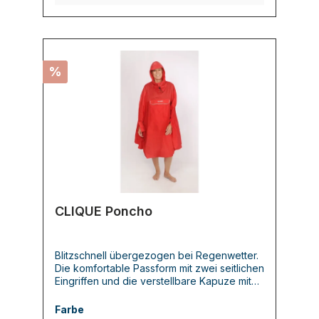
%
CLIQUE Poncho
Blitzschnell übergezogen bei Regenwetter.
Die komfortable Passform mit zwei seitlichen
Eingriffen und die verstellbare Kapuze mit
Schild schützen Radfahrer und Bergsteiger
vor Nässe. Der Regenponcho kann in eine
Farbe