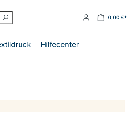
0,00 €*
extildruck
Hilfecenter