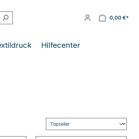
0,00 €*
extildruck
Hilfecenter