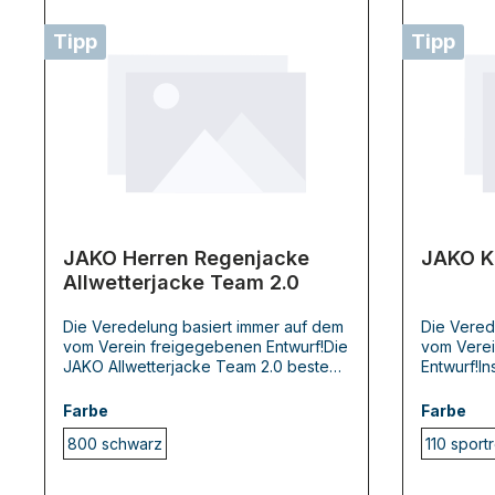
Tipp
Tipp
JAKO Herren Regenjacke
JAKO Ki
Allwetterjacke Team 2.0
Die Veredelung basiert immer auf dem
Die Vered
vom Verein freigegebenen Entwurf!Die
vom Verei
JAKO Allwetterjacke Team 2.0 besteht
Entwurf!In
aus 100 % Polyester. Ein
Trikot vom
hochfunktionelles,
2022/2023
Farbe
Farbe
wasserabweisendes Obermaterial mit
Pixel in 
800 schwarz
110 sportr
PU-Beschichtung hﾃδ､lt dich bei jedem
Auf dem B
Wetter trocken. Die Kapuze, der verlﾃ
δ､llige Pi
δ､ngerte Rﾃδｼcken und die elastische
einfarbig 