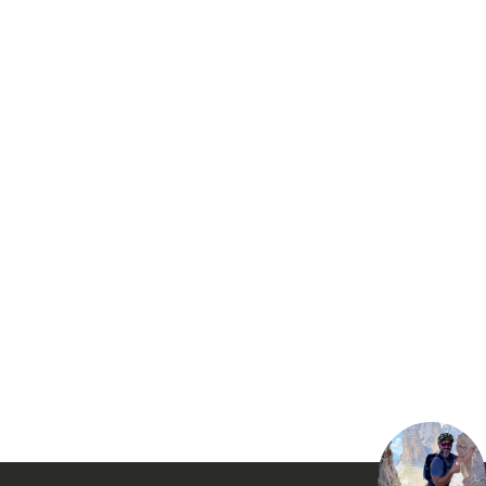
das klassische Design des Hoodies
bietet dieser zahlreiche
MГѓВ¶glichkeiten zur Veredelung.