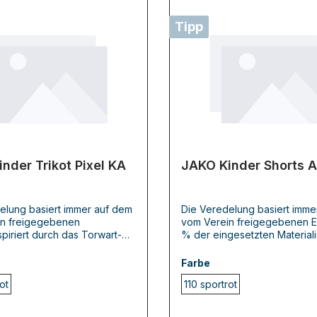
Tipp
nder Trikot Pixel KA
JAKO Kinder Shorts A
elung basiert immer auf dem
Die Veredelung basiert imme
n freigegebenen
vom Verein freigegebenen E
spiriert durch das Torwart-
% der eingesetzten Material
 VfB Stuttgart aus der Saison
kurzen JAKO Sporthose Allr
 gibt es das JAKO Trikot
bestehen aus recyceltem Pol
Farbe
acht verschiedenen Farben.
Durch das Interlock-Polyester
ot
110 sportrot
ody befindet sich das auffﾃ
Sporthose besonders strapa
xel-Design. Der Rﾃδｼcken ist
hig und sorgt fﾃδｼr ein gesc
gehalten und somit optimal fﾃ
Gefﾃδｼhl auf der Haut. Durc