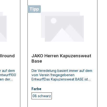
Tipp
llround
JAKO Herren Kapuzensweat
Base
r auf dem
Die Veredelung basiert immer auf dem
ntwurf!100
vom Verein freigegebenen
ien der
Entwurf!Das Kapuzensweat BASE ist
ound
klassisch gestaltet und sportlich
yester.
geschnitten. FГѓВјr Kinder und
Farbe
 ist die
Erwachsene ist das Kapuzensweat in
08 schwarz
zierfﾃδ､
sechs Farben in den GrГѓВ¶ГѓВџen 128
hmeidiges
- 4XL erhГѓВ¤ltlich. Im Alltag aber auch
h den
beim Sport ist der lГѓВ¤ssige Hoodie