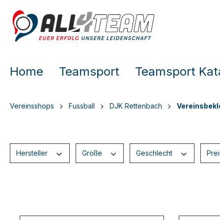
e springen
Zur Hauptnavigation springen
Home
Teamsport
Teamsport Kat
Vereinsshops
Fussball
DJK Rettenbach
Vereinsbekl
Hersteller
Größe
Geschlecht
Pre