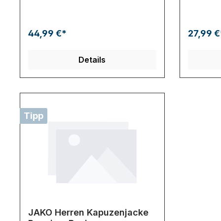
Binding schﾃδｼtzen dich vor Wind und
δｼr Verede
Regen. In den integrierten
ﾃδ､t hat 
Seitentaschen mit Reiﾃδ殼erschluss
breiten R
kannst Du deine Wertsachen
die Sport
44,99 €*
27,99 €
verstauen.
Stutzenst
kombinier
Material i
Details
schnelltro
Feuchtigke
che.
Tipp
JAKO Herren Kapuzenjacke