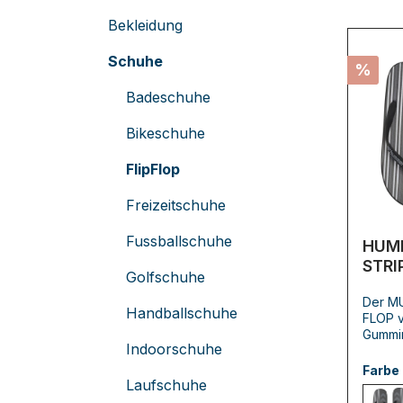
Bekleidung
Schuhe
%
Badeschuhe
Bikeschuhe
FlipFlop
Freizeitschuhe
Fussballschuhe
HUM
STRI
Golfschuhe
Der MU
Handballschuhe
FLOP v
Gummir
Indoorschuhe
unsere
sportl
Farbe
wasse
Laufschuhe
humme