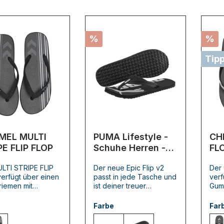
%
%
Tip
MEL MULTI
PUMA Lifestyle -
CH
PE FLIP FLOP
Schuhe Herren -
FL
Flip Flops Epic Flip
LTI STRIPE FLIP
Der neue Epic Flip v2
Der
v2 Zehentrenner
erfügt über einen
passt in jede Tasche und
verf
iemen mit
ist deiner treuer
Gum
m kultigen,
Begleiter für den
unse
ichen Design. Die
Sommer.
spor
Farbe
Far
rabweisenden
was
l® Badeschlappen
hum