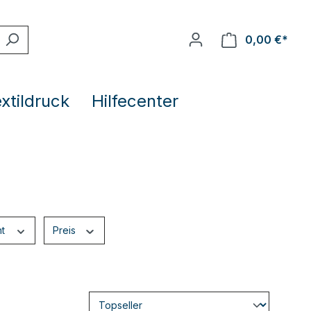
0,00 €*
extildruck
Hilfecenter
ht
Preis