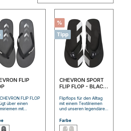
%
p
Tipp
EVRON FLIP
CHEVRON SPORT
OP
FLIP FLOP - BLACK
- 36
 CHEVRON FLIP FLOP
Flipflops für den Alltag
ügt über einen
mit einem Textilriemen
miriemen mit
und unseren legendären
rem kultigen,
Winkeln auf dem
tlichen Design. Die
Obermaterial der EVA-
be
Farbe
serabweisenden
Laufsohle. Die
mel® Badeschlappen
wasserfesten Flipflops