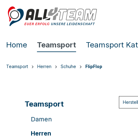
e springen
Zur Hauptnavigation springen
Home
Teamsport
Teamsport Kat
Teamsport
Herren
Schuhe
FlipFlop
Teamsport
Herstel
Damen
Herren