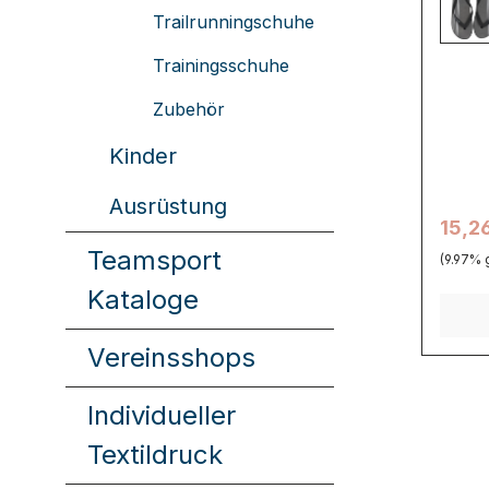
sind le
Trailrunningschuhe
20
und bi
Komfor
Trainingsschuhe
Zwisc
Außens
Zubehör
Schau
großart
Kinder
Sprung
Ausrüstung
15,2
Teamsport
(9.97% 
Kataloge
Vereinsshops
Individueller
Textildruck