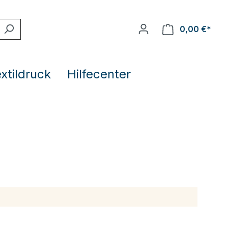
0,00 €*
extildruck
Hilfecenter