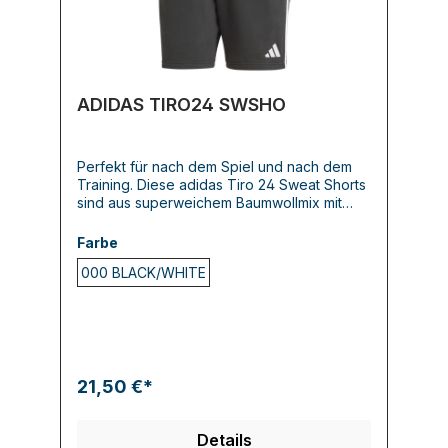
ADIDAS TIRO24 SWSHO
Perfekt für nach dem Spiel und nach dem
Training. Diese adidas Tiro 24 Sweat Shorts
sind aus superweichem Baumwollmix mit
angerauter Innenseite und dadurch
superbequem. In den Taschen auf der
Farbe
Vorderseite kannst du außerdem wichtige
000 BLACK/WHITE
Kleinigkeiten wie Schlüssel oder
Smartphone sicher verstauen. Die
Baumwolle für dieses Produkt stammt aus
der Better Cotton Initiative. Better Cotton
wird durch das Chain-of-Custody-Modell
der Massenbilanz bezogen. Dadurch ist bei
Better Cotton keine physische
21,50 €*
Rückverfolgung bis zum Endprodukt
möglich. Hier erfährst du mehr:
https://bettercotton.org/who-we-are/our-
Details