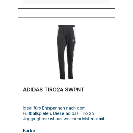
logo/
ADIDAS TIRO24 SWPNT
Ideal fürs Entspannen nach dem
Fußballspielen. Diese adidas Tiro 24
Jogginghose ist aus weichem Material mit
flauschiger Innenseite und kommt mit
Rippbündchen für ein Plus an Komfort. In
Farbe