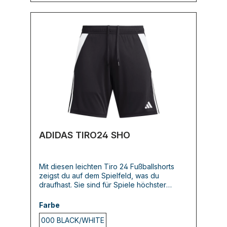
ADIDAS TIRO24 SHO
Mit diesen leichten Tiro 24 Fußballshorts
zeigst du auf dem Spielfeld, was du
draufhast. Sie sind für Spiele höchster
Intensität designt und kommen mit
feuchtigkeitsabsorbierender AEROREADY
Farbe
Technologie für ein angenehm frisches
000 BLACK/WHITE
Tragegefühl bis zum Schlusspfiff. Die 3-