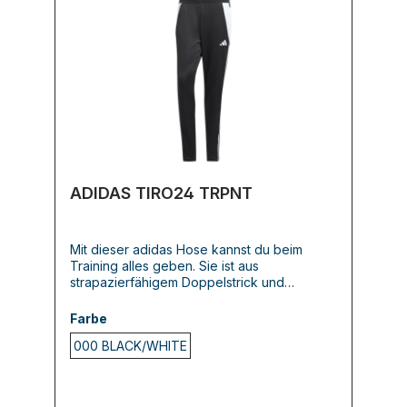
ADIDAS TIRO24 TRPNT
Mit dieser adidas Hose kannst du beim
Training alles geben. Sie ist aus
strapazierfähigem Doppelstrick und
garantiert dir ein bequemes Tragegefühl,
damit du auch bei intensiven Übungen voll
Farbe
fokussiert bleiben kannst. Die
000 BLACK/WHITE
feuchtigkeitsabsorbierende AEROREADY
Technologie hält deine Beine dabei
angenehm trocken. In den
Reißverschlusstaschen kannst du außerdem