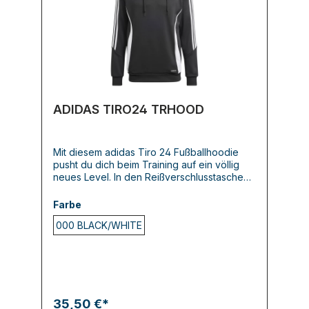
ADIDAS TIRO24 TRHOOD
Mit diesem adidas Tiro 24 Fußballhoodie
pusht du dich beim Training auf ein völlig
neues Level. In den Reißverschlusstaschen
sind wichtige Kleinigkeiten sicher verstaut.
Außerdem sorgt die
Farbe
feuchtigkeitsabsorbierende AEROREADY
000 BLACK/WHITE
Technologie für ein angenehm trockenes
Tragegefühl, damit du dich voll aufs Spiel
konzentrieren kannst. Dieses Produkt ist mit
100 % recycelten Materialien hergestellt.
Die Wiederverwendung bereits
vorhandener Materialien hilft uns dabei, Müll
zu reduzieren, unsere Abhängigkeit von
35,50 €*