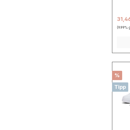
31,4
(9.99% 
%
Tipp