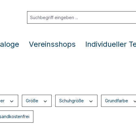
aloge
Vereinsshops
Individueller T
ler
Größe
Schuhgröße
Grundfarbe
ter hinzufügen: Versandkostenfrei
sandkostenfrei