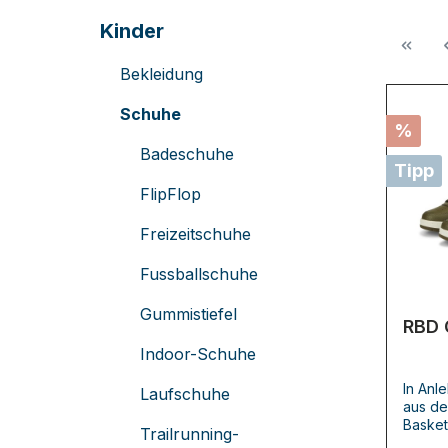
Kinder
Bekleidung
Schuhe
%
Badeschuhe
Tipp
FlipFlop
Freizeitschuhe
Fussballschuhe
Gummistiefel
RBD 
Indoor-Schuhe
In Anl
Laufschuhe
aus de
Basket
Trailrunning-
Popkul