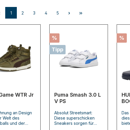
1
2
3
4
5
%
%
Tipp
Game WTR Jr
Puma Smash 3.0 L
HU
V PS
BO
- B
ehnung an Design
Absolut Streetsmart:
Das
r Welt des
Diese superschicken
dies
balls und der
Sneakers sorgen für
biet
tur setzen diese
einen ultimativen Old-
jede