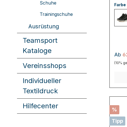
Schuhe
Sneake
Farbe
neue I
Trainingschuhe
reich s
Oberma
0
weiche
Ausrüstung
eignen
hervor
Teamsport
Füße i
Monate
Kataloge
zu halt
Ab
6
zweifa
Retro
(10% ge
Vereinsshops
SOFT
Einleg
maxima
Individueller
Komfor
Textildruck
Hilfecenter
%
Tipp