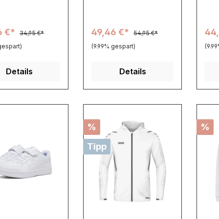
6 €*
49,46 €*
44
34,95 €*
54,95 €*
gespart)
(9.99% gespart)
(9.9
Details
Details
%
%
Tipp