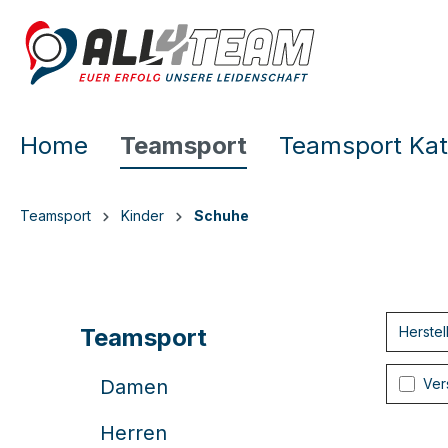
e springen
Zur Hauptnavigation springen
Home
Teamsport
Teamsport Kat
Teamsport
Kinder
Schuhe
Teamsport
Herstel
Fil
Damen
Ver
Herren