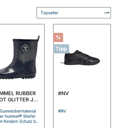
%
Tipp
MMEL RUBBER
#NV
OT GLITTER JR
LACK IRIS - 34
 Gummiobermaterial
#NV
er hummel® Stiefel
et Kindern Schutz bei
m Wetter sowie viel