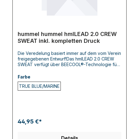
hummel hummel hmlLEAD 2.0 CREW
SWEAT inkl. kompletten Druck
Die Veredelung basiert immer auf dem vom Verein
freigegebenen Entwurf!Das hmlLEAD 2.0 CREW
SWEAT verfügt über BEECOOL®-Technologie für
hohe Atmungsaktivität und schnelles Trocknen. Es
ist in einer regulären Passform gestaltet und
Farbe
enthält Daumenlöcher an den Bündchen für
TRUE BLUE/MARINE
zusätzliche Wärme und einen sicheren Sitz bei
Bewegung. Chevrons auf den Schultern und das
hummel-Logo auf der Brust vervollständigen den
Look dieses langärmeligen Sporttrikots.
44,95 €*
Details