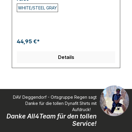
enthält Daumenlöcher an den Bündchen für
WHITE/STEEL GRAY
zusätzliche Wärme und einen sicheren Sitz bei
Bewegung. Chevrons auf den Schultern und das
hummel-Logo auf der Brust vervollständigen den
Look dieses langärmeligen Sporttrikots.
44,95 €*
Details
DAV Deggendorf - Ortsgruppe Regen sagt
Danke für die tollen Dynafit Shirts mit
Aufdruck!
Danke All4Team für den tollen
Service!