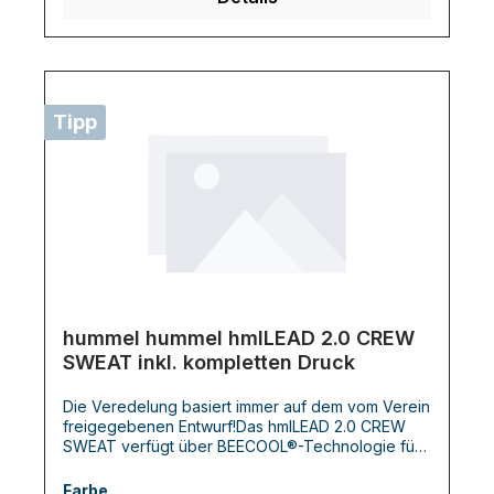
Tipp
hummel hummel hmlLEAD 2.0 CREW
SWEAT inkl. kompletten Druck
Die Veredelung basiert immer auf dem vom Verein
freigegebenen Entwurf!Das hmlLEAD 2.0 CREW
SWEAT verfügt über BEECOOL®-Technologie für
hohe Atmungsaktivität und schnelles Trocknen. Es
ist in einer regulären Passform gestaltet und
Farbe