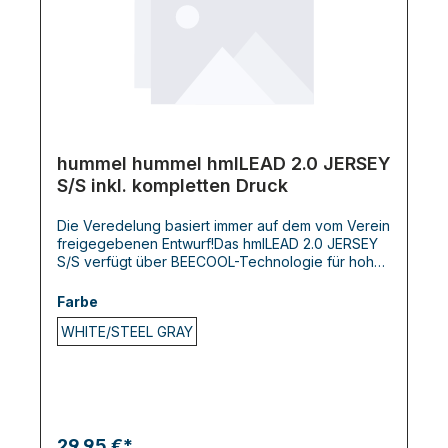
hummel hummel hmlLEAD 2.0 JERSEY
S/S inkl. kompletten Druck
Die Veredelung basiert immer auf dem vom Verein
freigegebenen Entwurf!Das hmlLEAD 2.0 JERSEY
S/S verfügt über BEECOOL-Technologie für hohe
Atmungsaktivität und schnelles Trocknen. Das T-
Shirt ist in einer regulären Passform gestaltet und
Farbe
sorgt für Komfort und Leistung bei jeder Aktivität.
WHITE/STEEL GRAY
Chevrons auf den Schultern und das hummel-
Logo auf der Brust vervollständigen den Look.
29,95 €*