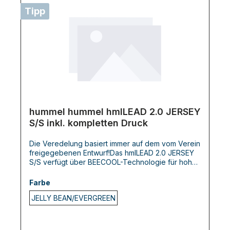
Tipp
hummel hummel hmlLEAD 2.0 JERSEY
S/S inkl. kompletten Druck
Die Veredelung basiert immer auf dem vom Verein
freigegebenen Entwurf!Das hmlLEAD 2.0 JERSEY
S/S verfügt über BEECOOL-Technologie für hohe
Atmungsaktivität und schnelles Trocknen. Das T-
Shirt ist in einer regulären Passform gestaltet und
Farbe
sorgt für Komfort und Leistung bei jeder Aktivität.
JELLY BEAN/EVERGREEN
Chevrons auf den Schultern und das hummel-
Logo auf der Brust vervollständigen den Look.