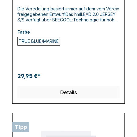
Die Veredelung basiert immer auf dem vom Verein
freigegebenen Entwurf!Das hmlLEAD 2.0 JERSEY
S/S verfügt über BEECOOL-Technologie für hohe
Atmungsaktivität und schnelles Trocknen. Das T-
Shirt ist in einer regulären Passform gestaltet und
Farbe
sorgt für Komfort und Leistung bei jeder Aktivität.
TRUE BLUE/MARINE
Chevrons auf den Schultern und das hummel-
Logo auf der Brust vervollständigen den Look.
29,95 €*
Details
Tipp