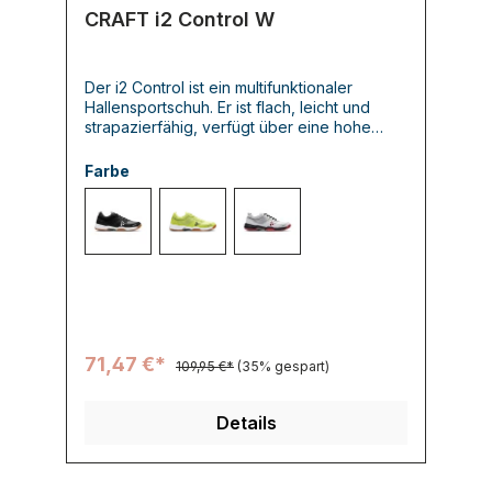
CRAFT i2 Control W
Der i2 Control ist ein multifunktionaler
Hallensportschuh. Er ist flach, leicht und
strapazierfähig, verfügt über eine hohe
Reaktion und bietet maximalen Grip bei
schnellen Richtungswechseln. Gleichzeitig
Farbe
bietet er maximale Stabilität und höchsten
Komfort. Die High-Response EVA-Mittelsohle
und die Mittelfußstütze in Kombination mit
999900 BLACK/WHITE
645000 SCREAM
914567 ASH/VERMELLO
der griffigen, vollflächigen Außensohle
ermöglichen absolute Kontrolle für höchste
Leistung . Das Obermaterial verbindet
Atmungsaktivität, Flexibilität und Halt.
71,47 €*
109,95 €*
(35% gespart)
Details