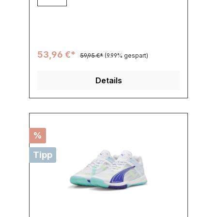
53,96 €*
59,95 €*
(9.99% gespart)
Details
%
Tipp