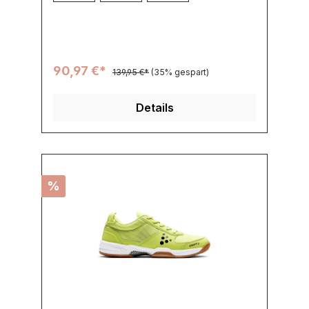
Гјber einen KPU-KГ¤fig, der flexibel, leicht
und trotzdem unglaublich stabil ist. Dieser
Schuh ist das Komplettpaket fГјr
passionierte Hallensportler.
90,97 €*
139,95 €*
(35% gespart)
Details
%