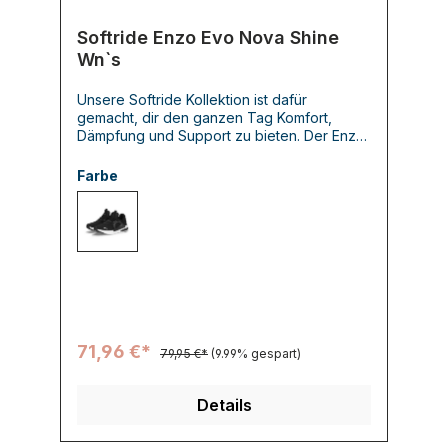
Softride Enzo Evo Nova Shine
Wn`s
Unsere Softride Kollektion ist dafür
gemacht, dir den ganzen Tag Komfort,
Dämpfung und Support zu bieten. Der Enzo
Evo Nova Shine hat eine Bootie-
Konstruktion und eine Schnürung mit
Farbe
integrierter Stützung. Für einen Schuh, mit
dem du eine extra Meile läufst.
001 PUMA BLACK
71,96 €*
79,95 €*
(9.99% gespart)
Details