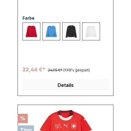
Farbe
001 PUMA Red-PUMA White-Fast R
002 Electric Blue Lemonade-PUM
003 PUMA Black-PUMA White-F
004 PUMA White-PU
22,46 €*
24,95 €*
(9.98% gespart)
Details
%
Tipp