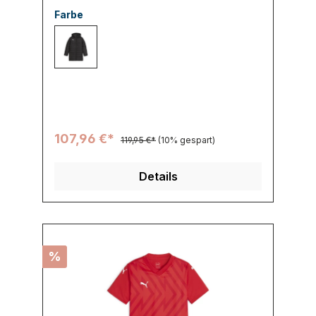
Farbe
003 PUMA Black-PUMA Silver
107,96 €*
119,95 €*
(10% gespart)
Details
%