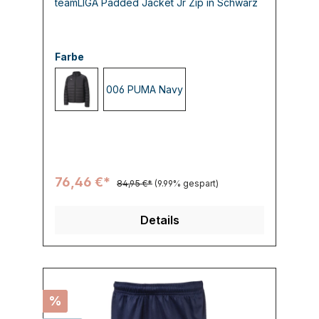
teamLIGA Padded Jacket Jr Zip in Schwarz
Farbe
006 PUMA Navy
003 PUMA Black
76,46 €*
84,95 €*
(9.99% gespart)
Details
%