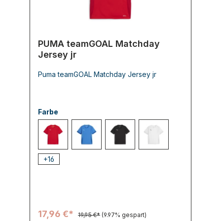
PUMA teamGOAL Matchday
Jersey jr
Puma teamGOAL Matchday Jersey jr
Farbe
001 PUMA Red-PUMA White-Fast R
002 Electric Blue Lemonade-PUM
003 PUMA Black-PUMA White-F
004 PUMA White-PU
+
16
17,96 €*
19,95 €*
(9.97% gespart)