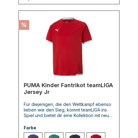
%
PUMA Kinder Fantrikot teamLIGA
Jersey Jr
Für diejenigen, die den Wettkampf ebenso
lieben wie den Sieg, kommt teamLIGA ins
Spiel und bietet dir eine Kollektion mit neu
gestalteter Passform, die in Sachen Leistung
und Tragekomfort punktet. Ob du dein
Farbe
wichtigstes Spiel bestreitest oder deine
Mannschaft von der Seitenlinie aus