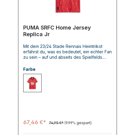
PUMA SRFC Home Jersey
Replica Jr
Mit dem 23/24 Stade Rennais Heimtrikot
erfährst du, was es bedeutet, ein echter Fan
zu sein – auf und abseits des Spielfelds.
Mach dich bereit und zeige deine Treue
zum Stade Rennais.
Farbe
001 PUMA RED-PUMA BLACK
67,46 €*
74,95 €*
(9.99% gespart)