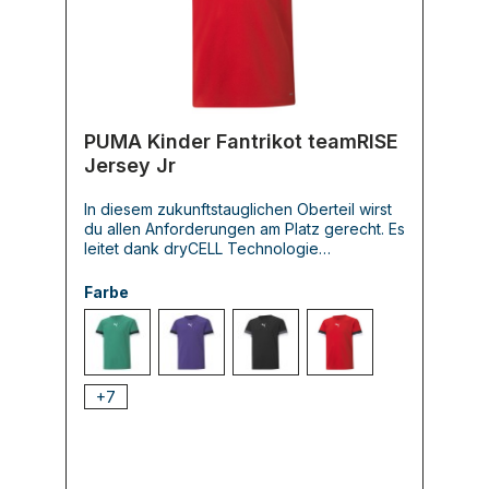
PUMA Kinder Fantrikot teamRISE
Jersey Jr
In diesem zukunftstauglichen Oberteil wirst
du allen Anforderungen am Platz gerecht. Es
leitet dank dryCELL Technologie
Feuchtigkeit verlässlich ab und überzeugt
mit seinen stylischen Designelementen wie
Farbe
bunten Kontrasteinsätzen an den Ärmeln
und sportlichen PUMA Logoprints selbst
modebewusste Nachwuchsspieler.
005 PEPPER GREEN-PUMA BLACK-PU
010 PRISM VIOLET-PUMA BLACK-PU
003 PUMA BLACK-SMOKED PE
001 PUMA RED-PUM
+
7