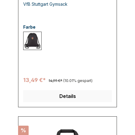
VfB Stuttgart Gymsack
Farbe
800 schwarz
13,49 €*
14,99 €*
(10.01% gespart)
Details
%