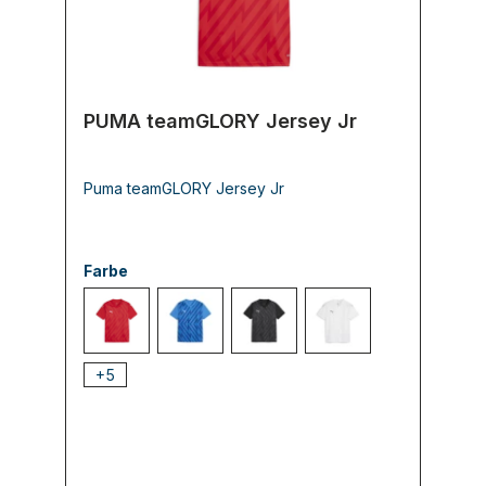
PUMA teamGLORY Jersey Jr
Puma teamGLORY Jersey Jr
Farbe
001 PUMA Red-PUMA White-Strong
002 Electric Blue Lemonade-PUM
003 PUMA Black-PUMA White-
004 PUMA White-PU
+
5