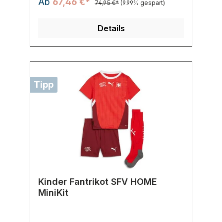
Ab
67,46 €*
74,95 €*
(9.99% gespart)
Details
Tipp
Kinder Fantrikot SFV HOME
MiniKit