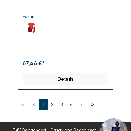
Farbe
001 PUMA RED-TEAM REGAL RED
67,46 €*
Details
1
2
3
4
DAV Deggendorf - Ortsgruppe Regen sagt