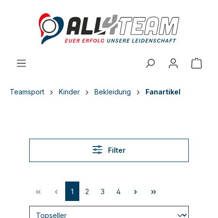
inhalt springen
Teamsport
Kinder
Bekleidung
Fanartikel
Filter
1
2
3
4