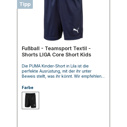
Tipp
Fußball - Teamsport Textil -
Shorts LIGA Core Short Kids
Die PUMA Kinder-Short in Lila ist die
perfekte Ausrüstung, mit der ihr unter
Beweis stellt, was ihr könnt. Wir empfehlen
die atmungsaktive und schweißableitende
Short mit dem angenehmen Tragegefühl.
Farbe
Training und Match stellen jetzt kein
Problem mehr dar, denn ihr seid hiermit
bestens für euren Einsatz vorbereitet. Ein
003 PUMA BLACK-PUMA WHITE
wunderbares, preiswertes Einsteiger-Modell
des 1948 gegründeten und weltweit
etablierten Topanbieters aus
Herzogenaurach, das sich sehen lassen